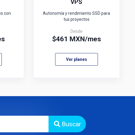
g
VPS
es con
Autonomía y rendimiento SSD para
tus proyectos
Desde
es
$
461
MXN/mes
Ver planes
Buscar