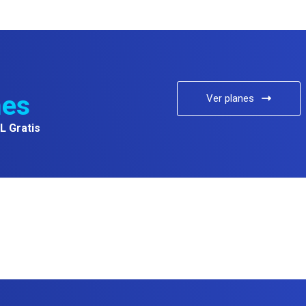
es
Ver planes
L Gratis