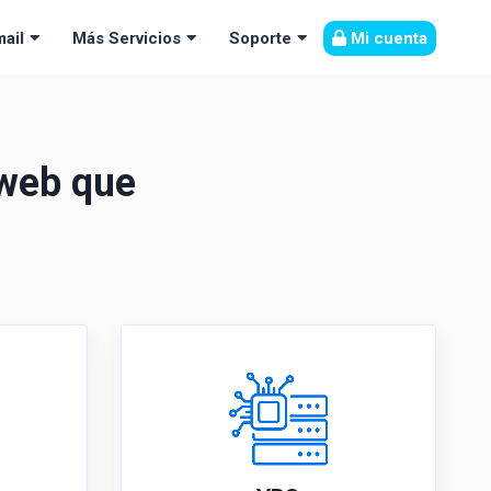
Mi cuenta
ail
Más Servicios
Soporte
 web que