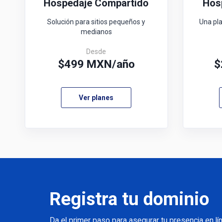
Hospedaje Compartido
Hos
Solución para sitios pequeños y
Una pla
medianos
Desde
$
499
MXN/año
$
Ver planes
Registra tu dominio
Da el primer paso para asegurar tu presencia en lí