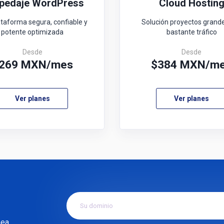
pedaje WordPress
Cloud Hostin
taforma segura, confiable y
Solución proyectos grand
potente optimizada
bastante tráfico
Desde
Desde
269
MXN/mes
$
384
MXN/m
Ver planes
Ver planes
nea.