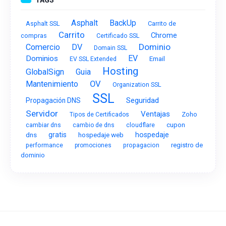
Asphalt
BackUp
Asphalt SSL
Carrito de
Carrito
Chrome
compras
Certificado SSL
Dominio
Comercio
DV
Domain SSL
EV
Dominios
Email
EV SSL Extended
Hosting
GlobalSign
Guia
OV
Mantenimiento
Organization SSL
SSL
Seguridad
Propagación DNS
Servidor
Ventajas
Zoho
Tipos de Certificados
cupon
cambiar dns
cambio de dns
cloudflare
dns
gratis
hospedaje web
hospedaje
performance
registro de
promociones
propagacion
dominio