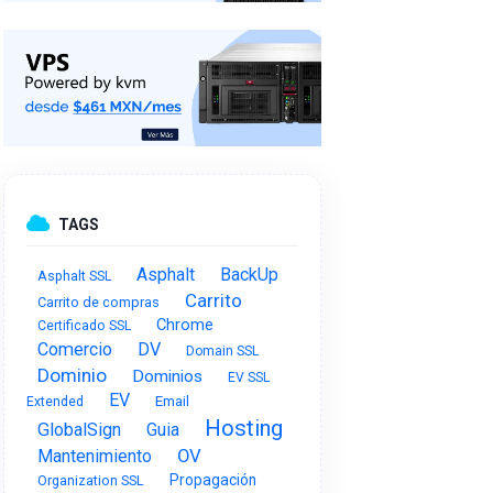
TAGS
Asphalt
BackUp
Asphalt SSL
Carrito
Carrito de compras
Chrome
Certificado SSL
Comercio
DV
Domain SSL
Dominio
Dominios
EV SSL
EV
Email
Extended
Hosting
GlobalSign
Guia
OV
Mantenimiento
Propagación
Organization SSL