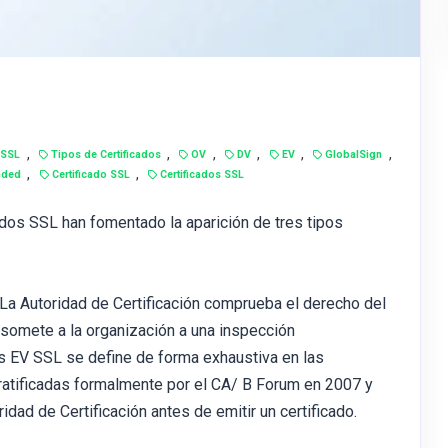
,
,
,
,
,
,
SSL
Tipos de Certificados
OV
DV
EV
GlobalSign
,
,
nded
Certificado SSL
Certificados SSL
cados SSL han fomentado la aparición de tres tipos
La Autoridad de Certificación comprueba el derecho del
 somete a la organización a una inspección
s EV SSL se define de forma exhaustiva en las
n ratificadas formalmente por el CA/ B Forum en 2007 y
ad de Certificación antes de emitir un certificado.