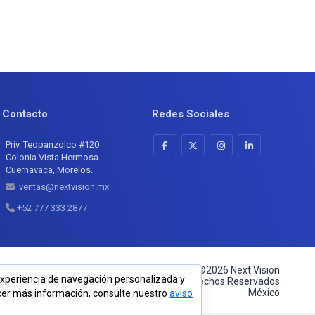
Contacto
Redes Sociales
Priv. Teopanzolco #120
Colonia Vista Hermosa
Cuernavaca, Morelos.
ventas@nextvision.mx
+52 777 333 2877
©2026 Next Vision
 experiencia de navegación personalizada y
Derechos Reservados
México
ocer más información, consulte nuestro
aviso