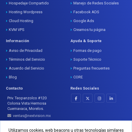
Hospedaje Compartido
Manejo de Redes Sociales
Hosting Wordpress
Facebook ADS
Cloud Hosting
Google Ads
KVM VPS
Creamos tu página
Información
Ayuda & Soporte
Aviso de Privacidad
Formas de pago
Términos del Servicio
Soporte Técnico
Acuerdo del Servicio
Preguntas frecuentes
Blog
CORE
Contacto
Redes Sociales
Priv. Teopanzolco #120
Colonia Vista Hermosa
Cuernavaca, Morelos.
ventas@nextvision.mx
+52 777 333 2877
Utilizamos cookies, web beacons u otras tecnologías similares