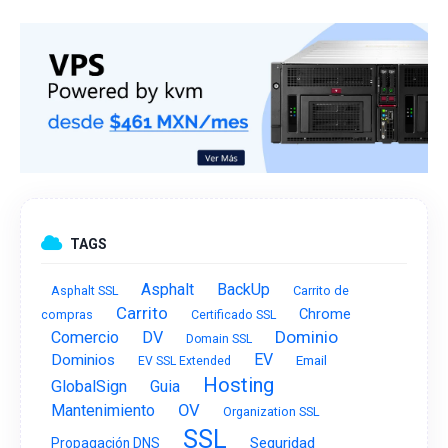
TAGS
Asphalt
BackUp
Asphalt SSL
Carrito de
Carrito
Chrome
compras
Certificado SSL
Dominio
Comercio
DV
Domain SSL
EV
Dominios
Email
EV SSL Extended
Hosting
GlobalSign
Guia
OV
Mantenimiento
Organization SSL
SSL
Seguridad
Propagación DNS