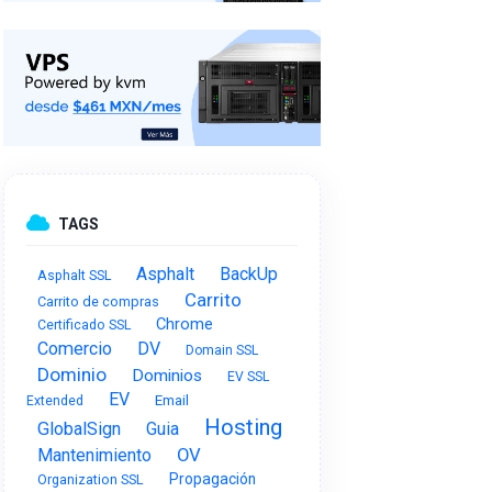
TAGS
Asphalt
BackUp
Asphalt SSL
Carrito
Carrito de compras
Chrome
Certificado SSL
Comercio
DV
Domain SSL
Dominio
Dominios
EV SSL
EV
Email
Extended
Hosting
GlobalSign
Guia
OV
Mantenimiento
Propagación
Organization SSL