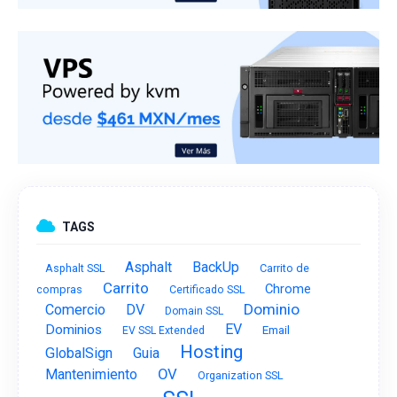
TAGS
Asphalt
BackUp
Asphalt SSL
Carrito de
Carrito
Chrome
compras
Certificado SSL
Dominio
Comercio
DV
Domain SSL
EV
Dominios
Email
EV SSL Extended
Hosting
GlobalSign
Guia
OV
Mantenimiento
Organization SSL