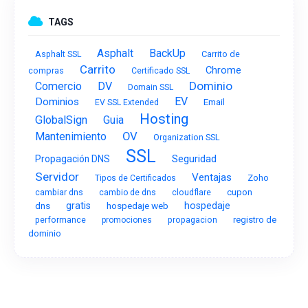
TAGS
Asphalt
BackUp
Asphalt SSL
Carrito de
Carrito
Chrome
compras
Certificado SSL
Dominio
Comercio
DV
Domain SSL
EV
Dominios
Email
EV SSL Extended
Hosting
GlobalSign
Guia
OV
Mantenimiento
Organization SSL
SSL
Seguridad
Propagación DNS
Servidor
Ventajas
Zoho
Tipos de Certificados
cupon
cambiar dns
cambio de dns
cloudflare
dns
gratis
hospedaje web
hospedaje
performance
registro de
promociones
propagacion
dominio