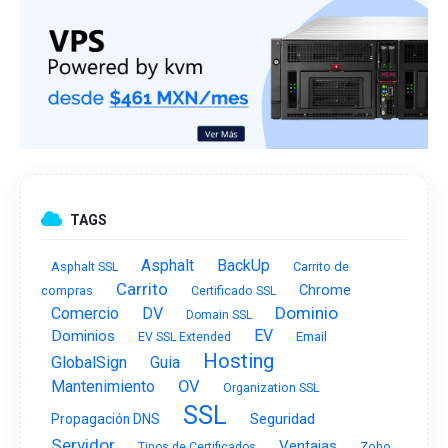
TAGS
Asphalt
BackUp
Asphalt SSL
Carrito de
Carrito
Chrome
compras
Certificado SSL
Dominio
Comercio
DV
Domain SSL
EV
Dominios
Email
EV SSL Extended
Hosting
GlobalSign
Guia
OV
Mantenimiento
Organization SSL
SSL
Seguridad
Propagación DNS
Servidor
Ventajas
Zoho
Tipos de Certificados