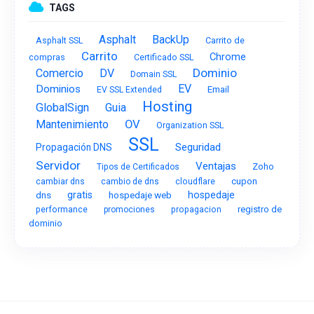
TAGS
Asphalt
BackUp
Asphalt SSL
Carrito de
Carrito
Chrome
compras
Certificado SSL
Dominio
Comercio
DV
Domain SSL
EV
Dominios
Email
EV SSL Extended
Hosting
GlobalSign
Guia
OV
Mantenimiento
Organization SSL
SSL
Seguridad
Propagación DNS
Servidor
Ventajas
Zoho
Tipos de Certificados
cupon
cambiar dns
cambio de dns
cloudflare
dns
gratis
hospedaje web
hospedaje
performance
registro de
promociones
propagacion
dominio