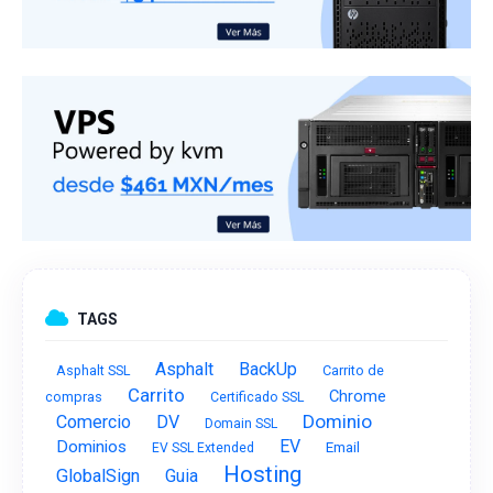
TAGS
Asphalt
BackUp
Asphalt SSL
Carrito de
Carrito
Chrome
compras
Certificado SSL
Dominio
Comercio
DV
Domain SSL
EV
Dominios
Email
EV SSL Extended
Hosting
GlobalSign
Guia