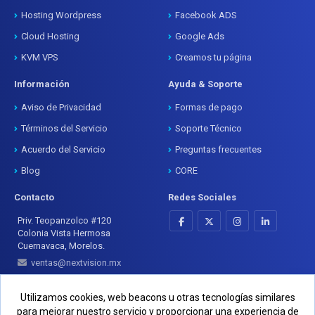
Hosting Wordpress
Facebook ADS
Cloud Hosting
Google Ads
KVM VPS
Creamos tu página
Información
Ayuda & Soporte
Aviso de Privacidad
Formas de pago
Términos del Servicio
Soporte Técnico
Acuerdo del Servicio
Preguntas frecuentes
Blog
CORE
Contacto
Redes Sociales
Priv. Teopanzolco #120
Colonia Vista Hermosa
Cuernavaca, Morelos.
ventas@nextvision.mx
+52 777 333 2877
Utilizamos cookies, web beacons u otras tecnologías similares
para mejorar nuestro servicio y proporcionar una experiencia de