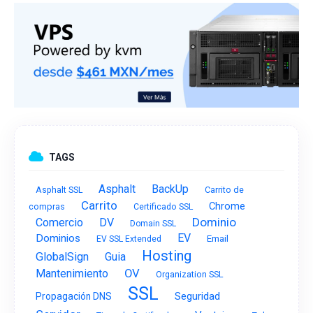
TAGS
Asphalt
BackUp
Asphalt SSL
Carrito de
Carrito
Chrome
compras
Certificado SSL
Dominio
Comercio
DV
Domain SSL
EV
Dominios
Email
EV SSL Extended
Hosting
GlobalSign
Guia
OV
Mantenimiento
Organization SSL
SSL
Seguridad
Propagación DNS